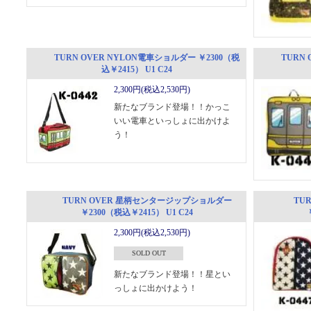
TURN OVER NYLON電車ショルダー ￥2300（税
TURN
込￥2415） U1 C24
2,300円(税込2,530円)
新たなブランド登場！！かっこ
いい電車といっしょに出かけよ
う！
TURN OVER 星柄センタージップショルダー
TU
￥2300（税込￥2415） U1 C24
2,300円(税込2,530円)
SOLD OUT
新たなブランド登場！！星とい
っしょに出かけよう！