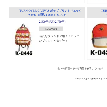
TURN OVER CANVAS ポッププリントリュック
TU
￥2500（税込￥2625） U1 C24
2,500円(税込2,750円)
SOLD OUT
新たなブランド登場！！ポップ
なプリントが大好評！
全 [63] 商品中 [1-12] 商品を表示しています
sunnycorp.jp Copyright (C) 2