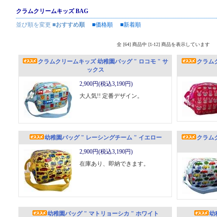
クラムクリームキッズ BAG
並び順を変更
■おすすめ順
■価格順
■新着順
全 [64] 商品中 [1-12] 商品を表示しています
クラムクリームキッズ 幼稚園バッグ " ロコモ " サ
クラム
ックス
2,900円(税込3,190円)
大人気!! 定番デザイン。
幼稚園バッグ " レーシングチーム " イエロー
クラム
2,900円(税込3,190円)
在庫あり、即納できます。
幼稚園バッグ " マトリョーシカ " ホワイト
幼