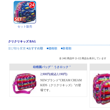
セット販売
クリクリキッズ BAG
並び順を変更
■おすすめ順
■価格順
■新着順
全 [48] 商品中 [1-12] 商品を表示しています
幼稚園バッグ " うさロック "
2,900円(税込3,190円)
NEWブランド"CREAM CREAM
KIDS（クリクリキッズ）"の登
場です。