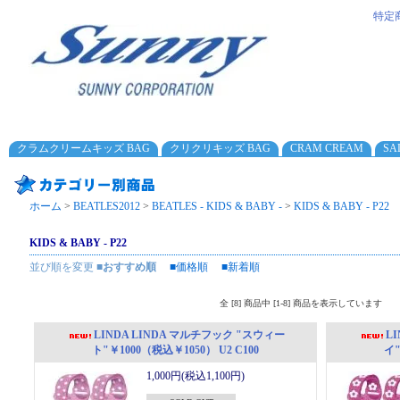
特定
クラムクリームキッズ BAG
クリクリキッズ BAG
CRAM CREAM
SA
ホーム
>
BEATLES2012
>
BEATLES - KIDS & BABY -
>
KIDS & BABY - P22
KIDS & BABY - P22
並び順を変更
■おすすめ順
■価格順
■新着順
全 [8] 商品中 [1-8] 商品を表示しています
LINDA LINDA マルチフック "スウィー
L
ト"￥1000（税込￥1050） U2 C100
イ"
1,000円(税込1,100円)