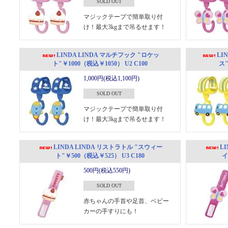
SOLD OUT
マジックテープで簡単取り付
け！最大3kgまで吊るせます！
LINDA LINDA マルチフック "ロケッ
LI
ト"￥1000（税込￥1050） U2 C100
ス"
1,000円(税込1,100円)
SOLD OUT
マジックテープで簡単取り付
け！最大3kgまで吊るせます！
LINDA LINDA リストラトル "スウィー
L
ト"￥500（税込￥525） U3 C180
イ
500円(税込550円)
SOLD OUT
赤ちゃんの手首や足首、ベビー
カーの手すりにも！