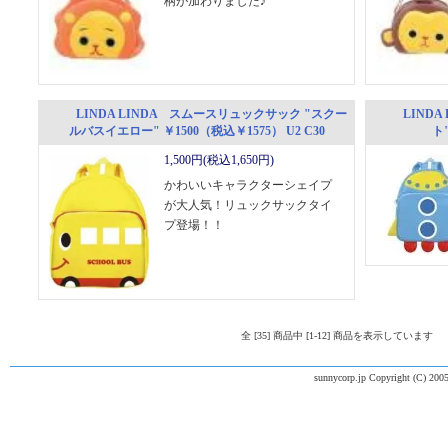
柄が加わりました♪
LINDA LINDA スムースリュックサック "スクー
LIND
ルバスイエロー" ￥1500（税込￥1575） U2 C30
ト"
1,500円(税込1,650円)
かわいいキャラクターシェイプ
が大人気！リュックサックタイ
プ登場！！
全 [35] 商品中 [1-12] 商品を表示しています
sunnycorp.jp Copyright (C) 2