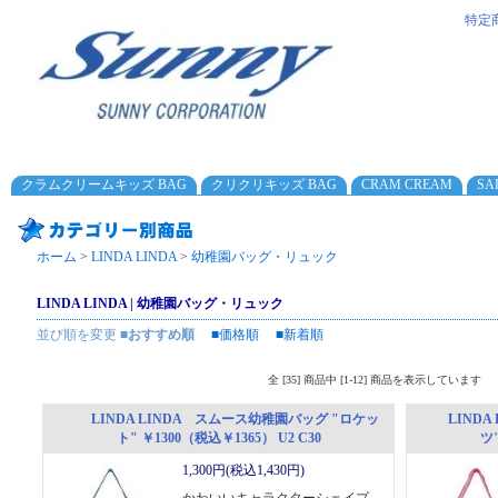
特定
クラムクリームキッズ BAG
クリクリキッズ BAG
CRAM CREAM
SA
ホーム
>
LINDA LINDA
>
幼稚園バッグ・リュック
LINDA LINDA | 幼稚園バッグ・リュック
並び順を変更
■おすすめ順
■価格順
■新着順
全 [35] 商品中 [1-12] 商品を表示しています
LINDA LINDA スムース幼稚園バッグ "ロケッ
LIND
ト" ￥1300（税込￥1365） U2 C30
ツ"
1,300円(税込1,430円)