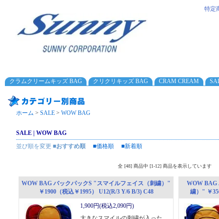
特定
クラムクリームキッズ BAG
クリクリキッズ BAG
CRAM CREAM
SA
ホーム
>
SALE
>
WOW BAG
SALE | WOW BAG
並び順を変更
■おすすめ順
■価格順
■新着順
全 [48] 商品中 [1-12] 商品を表示しています
WOW BAG バックパックS "スマイルフェイス（刺繍）"
WOW BA
￥1900（税込￥1995） U12(R/3 Y/6 B/3) C48
繍）" ￥350
1,900円(税込2,090円)
大きなスマイルの刺繍が入った