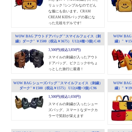
リュック !シンプルなのでどん
な服にも合います。CRAM
CREAM KIDSバッグの基にな
った元祖モデルです!
WOW BAG アウトドアバッグ "スマイルフェイス（刺
WOW BA
繍）ダーク" ￥3500（税込￥3675） U12(4種×3個) C48
繍）" ￥150
3,500円(税込3,850円)
スマイルの刺繍が入ったアウト
ドアバッグ、ピクニックやちょ
っとした旅行に最適！
WOW BAG シューズバッグ "スマイルフェイス（刺繍）
WOW BA
ダーク"￥1500（税込￥1575） U12(4種×3個) C96
繍）" ￥190
1,500円(税込1,650円)
スマイルの刺繍が入ったシュー
ズバッグ、スマートなダークカ
ラーで笑顔が栄えます