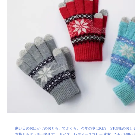
寒い日のお出かけのおとも、てぶくろ。 今年の冬はKEY STONEのお
本指ともタッチ出来ます。 サイズ レディースフリー 素材 ｳｰﾙ・ｱｸﾘﾙ・導