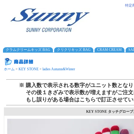
特定
クラムクリームキッズ BAG
クリクリキッズ BAG
CRAM CREAM
SA
ホーム
>
KEY STONE
>
ladies Autumn&Winter
※ 購入数で表示される数字がユニット数となり
その後１きざみで表示数が増えますがご注文
もし誤りがある場合はこちらで訂正させてい
KEY STONE タッチグローブカ