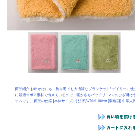
商品紹介 お出かけにも、御自宅でも大活躍なブランケット! デイリーに
に最適☆ボア素材で出来ているので、暖かさもバッチリ! ママのひざ掛
テムです。 商品の仕様 [本体サイズ] 寸法/約W70×L100cm [製造国] 中華