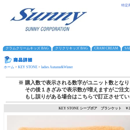
特定
クラムクリームキッズ BAG
クリクリキッズ BAG
CRAM CREAM
SA
ホーム
>
KEY STONE
>
ladies Autumn&Winter
※ 購入数で表示される数字がユニット数となり
その後１きざみで表示数が増えますがご注文
もし誤りがある場合はこちらで訂正させてい
KEY STONE シープボア ブランケット ￥200