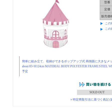
型番
定価
販売価
この
この
簡単に組み立て、収納ができるポップアップ式 両側面に大きなメッシ
about 85×H124cm MATERIAL BODY:POLYESTER FRAME:
予定
SOLD OUT
» 特定商取引法に基づく表記 (