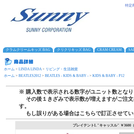
特定
クラムクリームキッズ BAG
クリクリキッズ BAG
CRAM CREAM
SA
ホーム
>
LINDA LINDA
>
リビング・生活雑貨
ホーム
>
BEATLES2012
>
BEATLES - KIDS & BABY -
>
KIDS & BABY - P12
※ 購入数で表示される数字がユニット数となり
その後１きざみで表示数が増えますがご注文
す。
もし誤りがある場合はこちらで訂正させてい
プレイテントL "キャッスル" ￥3600（税